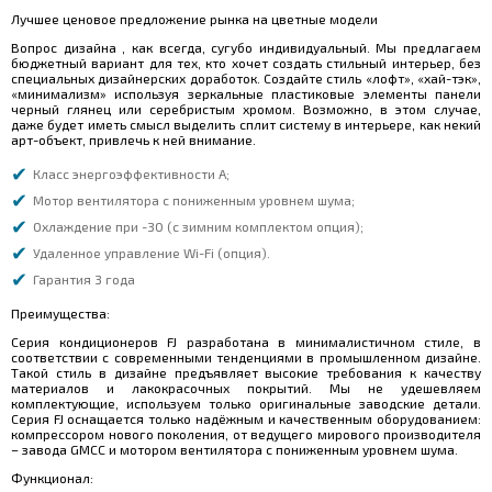
Лучшее ценовое предложение рынка на цветные модели
Вопрос дизайна , как всегда, сугубо индивидуальный. Мы предлагаем
бюджетный вариант для тех, кто хочет создать стильный интерьер, без
специальных дизайнерских доработок. Создайте стиль «лофт», «хай-тэк»,
«минимализм» используя зеркальные пластиковые элементы панели
черный глянец или серебристым хромом. Возможно, в этом случае,
даже будет иметь смысл выделить сплит систему в интерьере, как некий
арт-объект, привлечь к ней внимание.
Класс энергоэффективности A;
Мотор вентилятора с пониженным уровнем шума;
Охлаждение при -30 (с зимним комплектом опция);
Удаленное управление Wi-Fi (опция).
Гарантия 3 года
Преимущества:
Серия кондиционеров FJ разработана в минималистичном стиле, в
соответствии с современными тенденциями в промышленном дизайне.
Такой стиль в дизайне предъявляет высокие требования к качеству
материалов и лакокрасочных покрытий. Мы не удешевляем
комплектующие, используем только оригинальные заводские детали.
Серия FJ оснащается только надёжным и качественным оборудованием:
компрессором нового поколения, от ведущего мирового производителя
– завода GMCC и мотором вентилятора с пониженным уровнем шума.
Функционал: