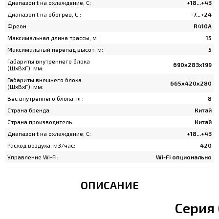
Диапазон t на охлаждение, C:
+18...+43
Диапазон t на обогрев, C :
-7...+24
Фреон:
R410A
Максимальная длина трассы, м :
15
Максимальный перепад высот, м:
5
Габариты внутреннего блока
690x283x199
(ШхВхГ), мм:
Габариты внешнего блока
665х420х280
(ШхВхГ), мм:
Вес внутреннего блока, кг:
8
Страна бренда:
Китай
Страна производитель:
Китай
Диапазон t на охлаждение, C:
+18...+43
Расход воздуха, м3/час:
420
Управление Wi-Fi:
Wi-Fi опционально
ОПИСАНИЕ
Серия 