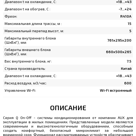
Диапазон t на охлаждение, C:
+18...+43
Диапазон t на обогрев, C :
-7...+24
Фреон:
R410A
Максимальная длина трассы, м :
15
Максимальный перепад высот, м:
5
Габариты внутреннего блока
761x295x200
(ШхВхГ), мм:
Габариты внешнего блока
660х500х265
(ШхВхГ), мм:
Вес внутреннего блока, кг:
7.5
Страна производитель:
Китай
Диапазон t на охлаждение, C:
+18...+43
Расход воздуха, м3/час:
600
Управление Wi-Fi:
Wi-Fi встроенный
ОПИСАНИЕ
Серия Q On-Off - системы кондиционирования от компании AUX для
эксплуатации в жилых помещениях. Представленные модели являются
современным и высокотехнологичным оборудованием, способным
создать комфортный, безопасный микроклимат за небольшой
временной срок. Функционал рассматриваемых устройств обеспечивает