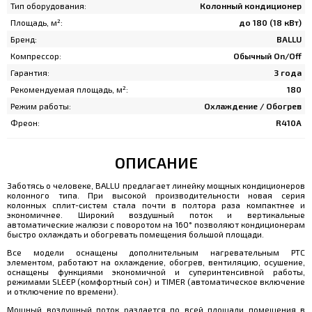
Тип оборудования:
Колонный кондиционер
Площадь, м²:
до 180 (18 кВт)
Бренд:
BALLU
Компрессор:
Обычный On/Off
Гарантия:
3 года
Рекомендуемая площадь, м²:
180
Режим работы:
Охлаждение / Обогрев
Фреон:
R410A
ОПИСАНИЕ
Заботясь о человеке, BALLU предлагает линейку мощных кондиционеров
колонного типа. При высокой производительности новая серия
колонных сплит-систем стала почти в полтора раза компактнее и
экономичнее. Широкий воздушный поток и вертикальные
автоматические жалюзи с поворотом на 160° позволяют кондиционерам
быстро охлаждать и обогревать помещения большой площади.
Все модели оснащены дополнительным нагревательным PTC
элементом, работают на охлаждение, обогрев, вентиляцию, осушение,
оснащены функциями экономичной и суперинтенсивной работы,
режимами SLEEP (комфортный сон) и TIMER (автоматическое включение
и отключение по времени).
Мощный воздушный поток раздается по всей площади помещения в