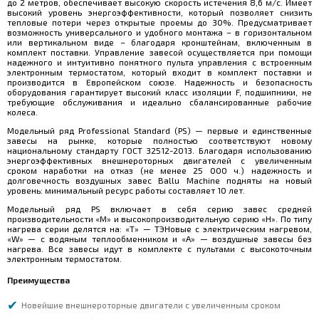
до 2 метров, обеспечивает высокую скорость истечения 8,6 м/с. Имеет
высокий уровень энергоэффективности, который позволяет снизить
тепловые потери через открытые проемы до 30%. Предусматривает
возможность универсального и удобного монтажа – в горизонтальном
или вертикальном виде – благодаря кронштейнам, включенным в
комплект поставки. Управление завесой осуществляется при помощи
надежного и интуитивно понятного пульта управления c встроенным
электронным термостатом, который входит в комплект поставки и
производится в Европейском союзе. Надежность и безопасность
оборудования гарантирует высокий класс изоляции F, подшипники, не
требующие обслуживания и идеально сбалансированные рабочие
колеса.
Модельный ряд Professional Standard (PS) — первые и единственные
завесы на рынке, которые полностью соответствуют новому
национальному стандарту ГОСТ 32512-2013. Благодаря использованию
энергоэффективных внешнероторных двигателей с увеличенным
сроком наработки на отказ (не менее 25 000 ч.) надежность и
долговечность воздушных завес Ballu Machine подняты на новый
уровень: минимальный ресурс работы составляет 10 лет.
Модельный ряд PS включает в себя серию завес средней
производительности «M» и высокопроизводительную серию «H». По типу
нагрева серии делятся на: «T» — ТЭНовые с электрическим нагревом,
«W» — с водяным теплообменником и «А» — воздушные завесы без
нагрева. Все завесы идут в комплекте с пультами с высокоточным
электронным термостатом.
Преимущества
Новейшие внешнероторные двигатели с увеличенным сроком