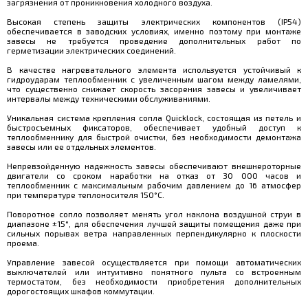
загрязнения от проникновения холодного воздуха.
Высокая степень защиты электрических компонентов (IP54)
обеспечивается в заводских условиях, именно поэтому при монтаже
завесы не требуется проведение дополнительных работ по
герметизации электрических соединений.
В качестве нагревательного элемента используется устойчивый к
гидроударам теплообменник с увеличенным шагом между ламелями,
что существенно снижает скорость засорения завесы и увеличивает
интервалы между техническими обслуживаниями.
Уникальная система крепления сопла Quicklock, состоящая из петель и
быстросъемных фиксаторов, обеспечивает удобный доступ к
теплообменнику для быстрой очистки, без необходимости демонтажа
завесы или ее отдельных элементов.
Непревзойденную надежность завесы обеспечивают внешнероторные
двигатели со сроком наработки на отказ от 30 000 часов и
теплообменник с максимальным рабочим давлением до 16 атмосфер
при температуре теплоносителя 150°С.
Поворотное сопло позволяет менять угол наклона воздушной струи в
диапазоне ±15°, для обеспечения лучшей защиты помещения даже при
сильных порывах ветра направленных перпендикулярно к плоскости
проема.
Управление завесой осуществляется при помощи автоматических
выключателей или интуитивно понятного пульта со встроенным
термостатом, без необходимости приобретения дополнительных
дорогостоящих шкафов коммутации.