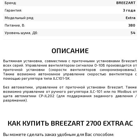
Бренд:
BREEZART
Гарантия:
3 года
Модельный ряд:
Extra
Питание, В:
380
Уровень шума, Дб:
54
ОПИСАНИЕ
Вытяжная установка, совместима с приточными установками Breezart
всех серий. Управление вентилятором сигналом 0-10В производится от
приточной установки (скорости вентиляторов синхронизированы).
Также возможно автономное управление скоростью вентилятора с
помощью регулятора типа JLС101-5K.
Без автоматики, управление от приточной установки Breezart. Также
возможно управление от ручного регулятора JLC-101 или по Modbus от
щита автоматики CP-JL202 (для поддержания заданного давления /
разряжения).
КАК КУПИТЬ BREEZART 2700 EXTRA AC
Вы можете сделать заказ удобным для Вас способом: