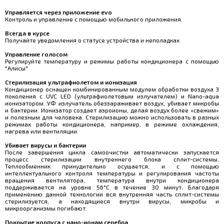
Управляется через приложение evo
Контроль и управление с помощью мобильного приложения.
Всегда в курсе
Получайте уведомления о статусе устройства и неполадках
Управление голосом
Регулируйте температуру и режимы работы кондиционера с помощью
"Алисы"
Стерилизация ультрафиолетом и ионизация
Кондиционер оснащен комбинированным модулем обработки воздуха 3
поколения с UVC LED (ультрафиолетовым излучателем) и Nano-aqua
ионизатором. УФ излучатель обеззараживает воздух, убивает микробы
и бактерии. Ионизатор создает аэроионы, делая воздух более «свежим»
и полезным для человека. Стерилизацию можно использовать в разных
режимах работы кондиционера, например, в режиме охлаждения,
нагрева или вентиляции.
Убивает вирусы и бактерии
После завершения цикла самоочистки автоматически запускается
процесс стерилизации внутреннего блока сплит-системы.
Теплообменник принудительно осушается, и с помощью
интеллектуального контроля температуры и регулирования частоты
вращения вентилятора, температура внутри кондиционера
поддерживается на уровне 56°С в течение 30 минут. Благодаря
применению данной технологии вся внутренняя часть сплит-системы
стерилизуется, а находящиеся внутри вирусы, микробы и
микроорганизмы погибают.
Покрытие корпуса c нано-ионам серебра