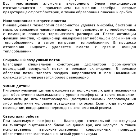
Все пластиковые элементы внутреннего блока кондиционера
изготавливаются с применением нано-ионов серебра, которые
предотвращают рост бактерий, а также образование плесени и грибка.
Инновационная экспресс-очистка
Инновационная технология самоочистки удаляет микробы, бактерии и
пыль, со временем накапливающиеся на поверхности теплообменника,
с помощью процесса термического расширения. После активации
функции очистки, кондиционер намораживает небольшой слой инея на
теплообменнике, а затем нагревает теплообменник. В процессе
оттаивания жидкость удаляется вместе с грязью, очищая
теплообменник.
Спиральный воздушный поток
Благодаря специальной конструкции дефлектора формируется
восходящий воздушный поток в режиме охлаждения. В режиме
обогрева поток теплого воздуха направляется в пол. Помещение
охлаждается и нагревается более равномерно.
Умный датчик
Интеллектуальный датчик отслеживает положение людей в помещении
для обеспечения максимального уровня комфорта, а также позволяет
экономить до 36% электроэнергии. Доступны режимы сопровождения
либо избегания человека воздушным потоком. Если люди покидают
помещение, кондиционер переходит в экономичный режим.
Сверхтихая работа
При максимуме комфорта - благодаря специальной конструкции
вентилятора внутреннего блока кондиционера, его корпуса, а также
использованию высококачественных современных приводов
обеспечивается максимально низкий уровень шума.