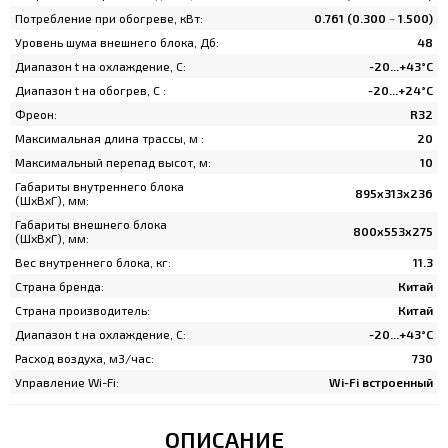
Потребление при обогреве, кВт:
0.761 (0.300 ~ 1.500)
Уровень шума внешнего блока, Дб:
48
Диапазон t на охлаждение, C:
-20...+43°C
Диапазон t на обогрев, C :
-20...+24°C
Фреон:
R32
Максимальная длина трассы, м :
20
Максимальный перепад высот, м:
10
Габариты внутреннего блока
895х313х236
(ШхВхГ), мм:
Габариты внешнего блока
800х553х275
(ШхВхГ), мм:
Вес внутреннего блока, кг:
11.3
Страна бренда:
Китай
Страна производитель:
Китай
Диапазон t на охлаждение, C:
-20...+43°C
Расход воздуха, м3/час:
730
Управление Wi-Fi:
Wi-Fi встроенный
ОПИСАНИЕ