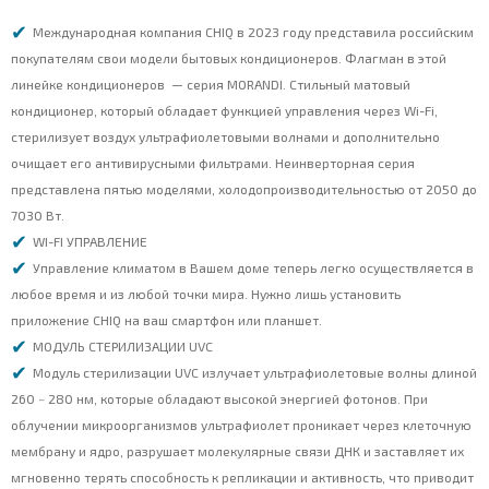
Международная компания CHIQ в 2023 году представила российским
покупателям свои модели бытовых кондиционеров. Флагман в этой
линейке кондиционеров — серия MORANDI. Стильный матовый
кондиционер, который обладает функцией управления через Wi-Fi,
стерилизует воздух ультрафиолетовыми волнами и дополнительно
очищает его антивирусными фильтрами. Неинверторная серия
представлена пятью моделями, холодопроизводительностью от 2050 до
7030 Вт.
WI-FI УПРАВЛЕНИЕ
Управление климатом в Вашем доме теперь легко осуществляется в
любое время и из любой точки мира. Нужно лишь установить
приложение CHIQ на ваш смартфон или планшет.
МОДУЛЬ СТЕРИЛИЗАЦИИ UVC
Модуль стерилизации UVC излучает ультрафиолетовые волны длиной
260 ~ 280 нм, которые обладают высокой энергией фотонов. При
облучении микроорганизмов ультрафиолет проникает через клеточную
мембрану и ядро, разрушает молекулярные связи ДНК и заставляет их
мгновенно терять способность к репликации и активность, что приводит