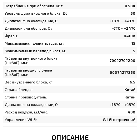
Потребление при обогреве, кВт:
0.584
Уровень шума внешнего блока, Дб:
50
Диапазон t на охлаждение, C:
+18?C ~ +43?C
Диапазон t на обогрев, C :
-7?C ~ +24?C
Фреон:
R410A
Максимальная длина трассы, м :
15
Максимальный перепад высот, м:
5
Габариты внутреннего блока
700?270?200
(ШхВхГ), мм:
Габариты внешнего блока
660?421?250
(ШхВхГ), мм:
Вес внутреннего блока, кг:
6.5
Страна бренда:
Китай
Страна производитель:
Китай
Диапазон t на охлаждение, C:
+18?C ~ +43?C
Расход воздуха, м3/час:
400
Управление Wi-Fi:
Wi-Fi встроенный
ОПИСАНИЕ