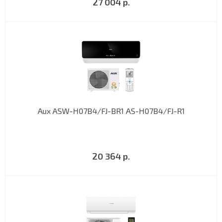
27 004 р.
Aux ASW-H07B4/FJ-BR1 AS-H07B4/FJ-R1
20 364 р.