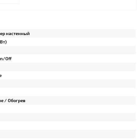
ер настенный
кВт)
n/Off
e
е / Обогрев