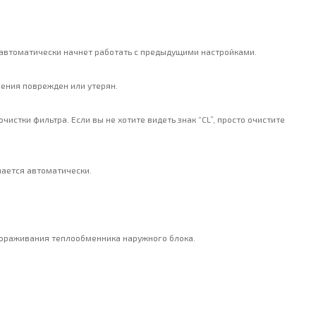
р автоматически начнет работать с предыдущими настройками.
ления поврежден или утерян.
истки фильтра. Если вы не хотите видеть знак “CL”, просто очистите
чается автоматически.
мораживания теплообменника наружного блока.