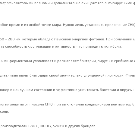
х ультрафиолетовыми волнами и дополнительно очищает его антивирусными
бое время и из любой точки мира. Нужно лишь установить приложение CHIQ
60 ~ 280 нм, которые обладают высокой энергией фотонов. При облучении
ь способность к репликации и активность, что приводит к их гибели.
кими ферментами улавливает и расщепляет бактерии, вирусы и грибковые 
улавливая пыль, благодаря своей значительно улучшенной плотности. Филь
онер в наилучшем состоянии и эффективно уничтожать бактерии и вирусы н
логия защиты от плесени CHIQ: при выключении кондиционера вентилятор бу
сени.
роизводителей GMCC, HIGHLY, SANYO и других брендов.