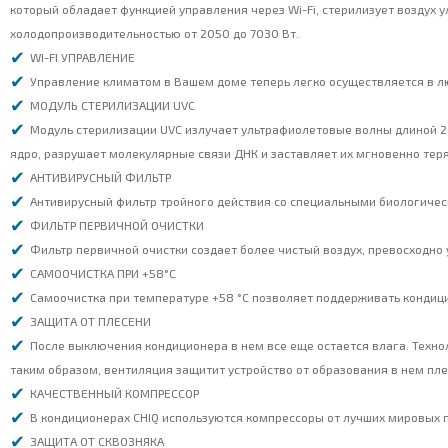
который обладает функцией управления через Wi-Fi, стерилизует возду
холодопроизводительностью от 2050 до 7030 Вт.
WI-FI УПРАВЛЕНИЕ
Управление климатом в Вашем доме теперь легко осуществляется в лю
МОДУЛЬ СТЕРИЛИЗАЦИИ UVC
Модуль стерилизации UVC излучает ультрафиолетовые волны длиной 2
ядро, разрушает молекулярные связи ДНК и заставляет их мгновенно терят
АНТИВИРУСНЫЙ ФИЛЬТР
Антивирусный фильтр тройного действия со специальными биологичес
ФИЛЬТР ПЕРВИЧНОЙ ОЧИСТКИ
Фильтр первичной очистки создает более чистый воздух, превосходно 
САМООЧИСТКА ПРИ +58°С
Самоочистка при температуре +58 °C позволяет поддерживать кондици
ЗАЩИТА ОТ ПЛЕСЕНИ
После выключения кондиционера в нем все еще остается влага. Техно
таким образом, вентиляция защитит устройство от образования в нем пле
КАЧЕСТВЕННЫЙ КОМПРЕССОР
В кондиционерах CHIQ используются компрессоры от лучших мировых п
ЗАЩИТА ОТ СКВОЗНЯКА