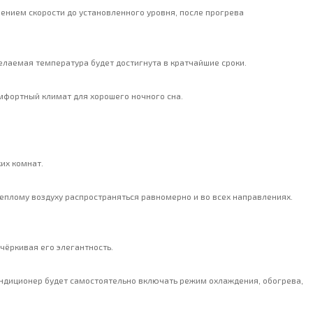
нием скорости до установленного уровня, после прогрева
лаемая температура будет достигнута в кратчайшие сроки.
мфортный климат для хорошего ночного сна.
их комнат.
еплому воздуху распространяться равномерно и во всех направлениях.
чёркивая его элегантность.
ондиционер будет самостоятельно включать режим охлаждения, обогрева,