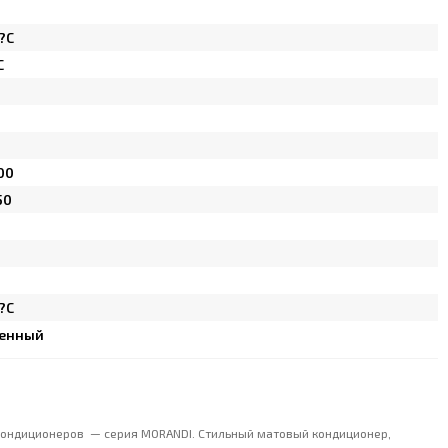
?C
C
00
50
?C
оенный
 кондиционеров — серия MORANDI. Стильный матовый кондиционер,