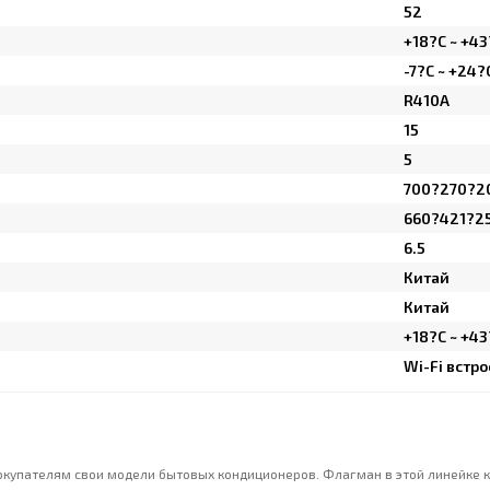
52
+18?C ~ +43
-7?C ~ +24?
R410A
15
5
700?270?2
660?421?2
6.5
Китай
Китай
+18?C ~ +43
Wi-Fi встр
окупателям свои модели бытовых кондиционеров. Флагман в этой линейке