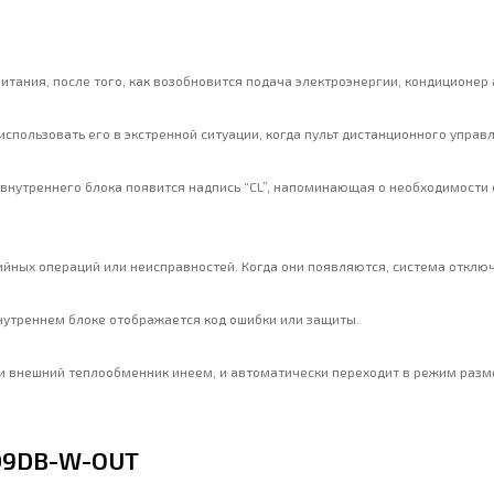
итания, после того, как возобновится подача электроэнергии, кондиционе
спользовать его в экстренной ситуации, когда пульт дистанционного управ
внутреннего блока появится надпись “CL”, напоминающая о необходимости оч
йных операций или неисправностей. Когда они появляются, система отклю
нутреннем блоке отображается код ошибки или защиты.
ли внешний теплообменник инеем, и автоматически переходит в режим раз
-09DB-W-OUT