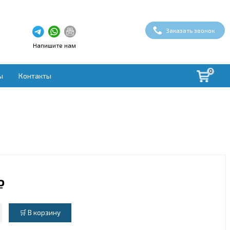
Заказать звонок
Напишите нам
0
ы
Контакты
здух
ая вентиляция
вки
ые установки
овки
духа
₽