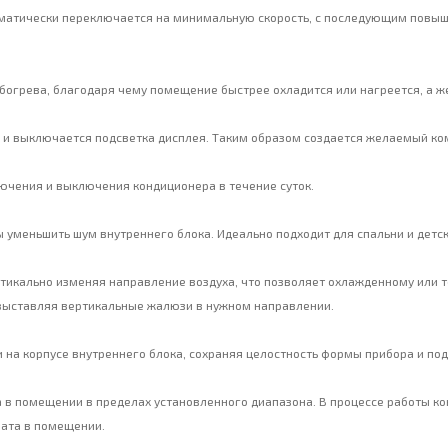
матически переключается на минимальную скорость, с последующим повыше
огрева, благодаря чему помещение быстрее охладится или нагреется, а же
 и выключается подсветка дисплея. Таким образом создается желаемый ко
чения и выключения кондиционера в течение суток.
 уменьшить шум внутреннего блока. Идеально подходит для спальни и детск
тикально изменяя направление воздуха, что позволяет охлажденному или т
 выставляя вертикальные жалюзи в нужном направлении.
 на корпусе внутреннего блока, сохраняя целостность формы прибора и под
 в помещении в пределах установленного диапазона. В процессе работы к
мата в помещении.