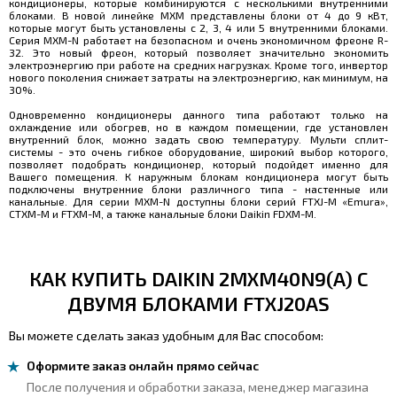
кондиционеры, которые комбинируются с несколькими внутренними
блоками. В новой линейке MXM представлены блоки от 4 до 9 кВт,
которые могут быть установлены с 2, 3, 4 или 5 внутренними блоками.
Серия MXM-N работает на безопасном и очень экономичном фреоне R-
32. Это новый фреон, который позволяет значительно экономить
электроэнергию при работе на средних нагрузках. Кроме того, инвертор
нового поколения снижает затраты на электроэнергию, как минимум, на
30%.
Одновременно кондиционеры данного типа работают только на
охлаждение или обогрев, но в каждом помещении, где установлен
внутренний блок, можно задать свою температуру. Мульти сплит-
системы - это очень гибкое оборудование, широкий выбор которого,
позволяет подобрать кондиционер, который подойдет именно для
Вашего помещения. К наружным блокам кондиционера могут быть
подключены внутренние блоки различного типа - настенные или
канальные. Для серии MXM-N доступны блоки серий FTXJ-M «Emura»,
CTXM-M и FTXM-M, а также канальные блоки Daikin FDXM-M.
КАК КУПИТЬ DAIKIN 2MXM40N9(A) С
ДВУМЯ БЛОКАМИ FTXJ20AS
Вы можете сделать заказ удобным для Вас способом:
Оформите заказ онлайн прямо сейчас
После получения и обработки заказа, менеджер магазина