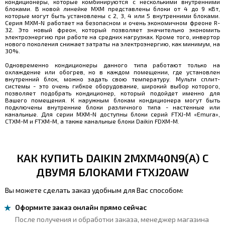
кондиционеры, которые комбинируются с несколькими внутренними
блоками. В новой линейке MXM представлены блоки от 4 до 9 кВт,
которые могут быть установлены с 2, 3, 4 или 5 внутренними блоками.
Серия MXM-N работает на безопасном и очень экономичном фреоне R-
32. Это новый фреон, который позволяет значительно экономить
электроэнергию при работе на средних нагрузках. Кроме того, инвертор
нового поколения снижает затраты на электроэнергию, как минимум, на
30%.
Одновременно кондиционеры данного типа работают только на
охлаждение или обогрев, но в каждом помещении, где установлен
внутренний блок, можно задать свою температуру. Мульти сплит-
системы - это очень гибкое оборудование, широкий выбор которого,
позволяет подобрать кондиционер, который подойдет именно для
Вашего помещения. К наружным блокам кондиционера могут быть
подключены внутренние блоки различного типа - настенные или
канальные. Для серии MXM-N доступны блоки серий FTXJ-M «Emura»,
CTXM-M и FTXM-M, а также канальные блоки Daikin FDXM-M.
КАК КУПИТЬ DAIKIN 2MXM40N9(A) С
ДВУМЯ БЛОКАМИ FTXJ20AW
Вы можете сделать заказ удобным для Вас способом:
Оформите заказ онлайн прямо сейчас
После получения и обработки заказа, менеджер магазина