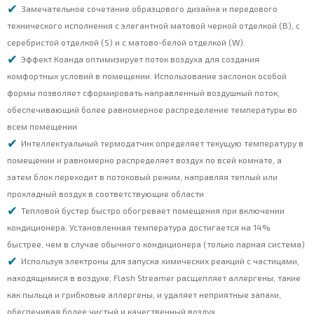
Замечательное сочетание образцового дизайна и передового
технического исполнения с элегантной матовой черной отделкой (B), с
серебристой отделкой (S) и с матово-белой отделкой (W).
Эффект Коанда оптимизирует поток воздуха для создания
комфортных условий в помещении. Использование заслонок особой
формы позволяет сформировать направленный воздушный поток,
обеспечивающий более равномерное распределение температуры во
всем помещении
Интеллектуальный термодатчик определяет текущую температуру в
помещении и равномерно распределяет воздух по всей комнате, а
затем блок переходит в потоковый режим, направляя теплый или
прохладный воздух в соответствующие области
Тепловой бустер быстро обогревает помещения при включении
кондиционера. Установленная температура достигается на 14%
быстрее, чем в случае обычного кондиционера (только парная система)
Используя электроны для запуска химических реакций с частицами,
находящимися в воздухе, Flash Streamer расщепляет аллергены, такие
как пыльца и грибковые аллергены, и удаляет неприятные запахи,
обеспечивая более чистый и качественный воздух