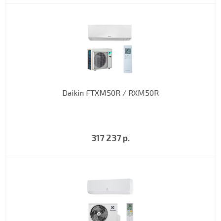
Daikin FTXM50R / RXM50R
317 237 р.