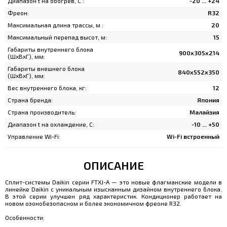
Диапазон t на обогрев, C :
-20 ... +24
Фреон:
R32
Максимальная длина трассы, м :
20
Максимальный перепад высот, м:
15
Габариты внутреннего блока
900х305х214
(ШхВхГ), мм:
Габариты внешнего блока
840x552x350
(ШхВхГ), мм:
Вес внутреннего блока, кг:
12
Страна бренда:
Япония
Страна производитель:
Малайзия
Диапазон t на охлаждение, C:
-10 ... +50
Управление Wi-Fi:
Wi-Fi встроенный
ОПИСАНИЕ
Сплит-системы Daikin серии FTXJ-A — это новые флагманские модели в
линейке Daikin с уникальным изысканным дизайном внутреннего блока.
В этой серии улучшен ряд характеристик. Кондиционер работает на
новом озонобезопасном и более экономичном фреоне R32.
Особенности: