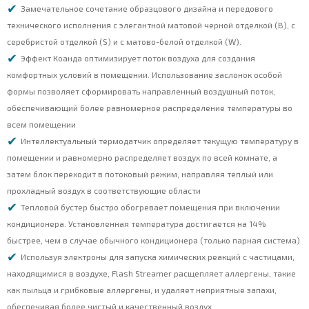
Замечательное сочетание образцового дизайна и передового
технического исполнения с элегантной матовой черной отделкой (B), с
серебристой отделкой (S) и с матово-белой отделкой (W).
Эффект Коанда оптимизирует поток воздуха для создания
комфортных условий в помещении. Использование заслонок особой
формы позволяет сформировать направленный воздушный поток,
обеспечивающий более равномерное распределение температуры во
всем помещении
Интеллектуальный термодатчик определяет текущую температуру в
помещении и равномерно распределяет воздух по всей комнате, а
затем блок переходит в потоковый режим, направляя теплый или
прохладный воздух в соответствующие области
Тепловой бустер быстро обогревает помещения при включении
кондиционера. Установленная температура достигается на 14%
быстрее, чем в случае обычного кондиционера (только парная система)
Используя электроны для запуска химических реакций с частицами,
находящимися в воздухе, Flash Streamer расщепляет аллергены, такие
как пыльца и грибковые аллергены, и удаляет неприятные запахи,
обеспечивая более чистый и качественный воздух