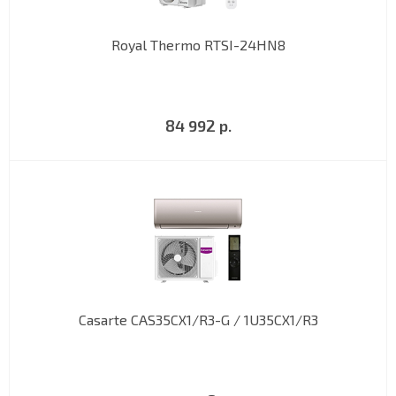
Royal Thermo RTSI-24HN8
84 992 р.
Casarte CAS35CX1/R3-G / 1U35CX1/R3