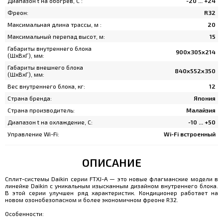
Диапазон t на обогрев, C :
-20 ... +24
Фреон:
R32
Максимальная длина трассы, м :
20
Максимальный перепад высот, м:
15
Габариты внутреннего блока
900х305х214
(ШхВхГ), мм:
Габариты внешнего блока
840х552х350
(ШхВхГ), мм:
Вес внутреннего блока, кг:
12
Страна бренда:
Япония
Страна производитель:
Малайзия
Диапазон t на охлаждение, C:
-10 ... +50
Управление Wi-Fi:
Wi-Fi встроенный
ОПИСАНИЕ
Сплит-системы Daikin серии FTXJ-A — это новые флагманские модели в
линейке Daikin с уникальным изысканным дизайном внутреннего блока.
В этой серии улучшен ряд характеристик. Кондиционер работает на
новом озонобезопасном и более экономичном фреоне R32.
Особенности: