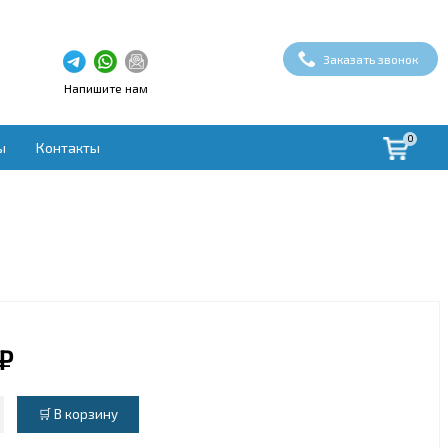
Заказать звонок
Напишите нам
0
ы
Контакты
здух
ая вентиляция
вки
ые установки
овки
духа
 ₽