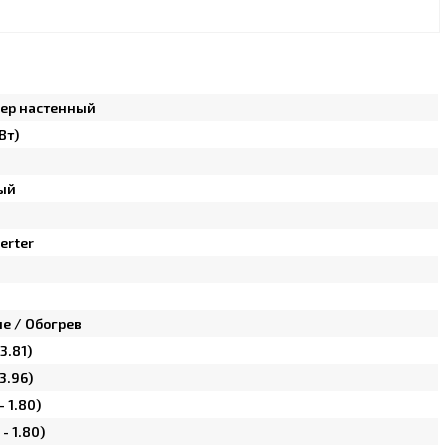
ер настенный
Вт)
ый
erter
е / Обогрев
 3.81)
 3.96)
- 1.80)
- 1.80)