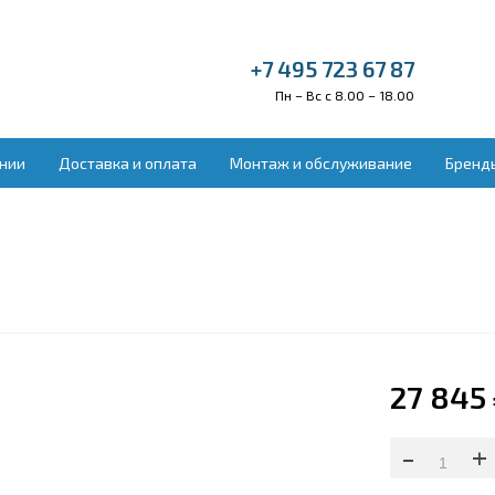
+7 495 723 67 87
Пн – Вс с 8.00 – 18.00
нии
Доставка и оплата
Монтаж и обслуживание
Бренд
ельное оборудование
Вентиляция и во
донагреватели
Бытовая приточн
ракрасные обогреватели
Вытяжные устано
векторы отопления
Приточно-вытяжн
ловые завесы
Приточные устан
ловые пушки
Увлажнители воз
лые полы электрические
ектрокамины
27 845
-
+