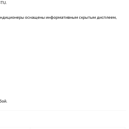
BTU.
 кондиционеры оснащены информативным скрытым дисплеем,
бой.