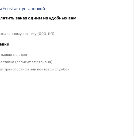
 Ecostar с установкой
латить заказ одним из удобных вам
езналичному расчету (ООО, ИП)
авки:
 наших складов
оставка (зависит от региона)
ой транспортной или почтовой службой