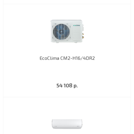
EcoClima СM2-H16/4DR2
54 108 р.