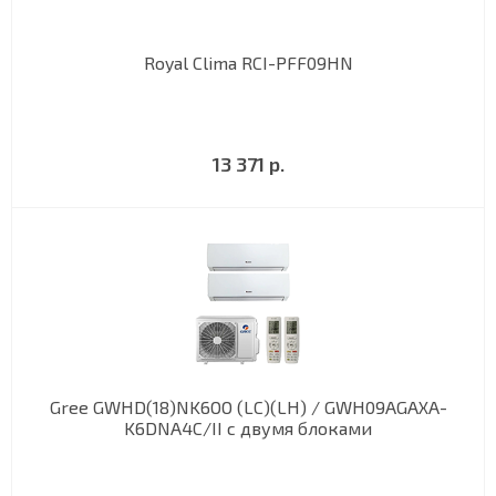
Royal Clima RCI-PFF09HN
13 371 р.
Gree GWHD(18)NK6OO (LC)(LH) / GWH09AGAXA-
K6DNA4C/II с двумя блоками