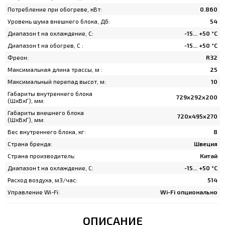
Потребление при обогреве, кВт:
0.860
Уровень шума внешнего блока, Дб:
54
Диапазон t на охлаждение, C:
-15... +50 °С
Диапазон t на обогрев, C :
-15... +50 °С
Фреон:
R32
Максимальная длина трассы, м :
25
Максимальный перепад высот, м:
10
Габариты внутреннего блока
729х292х200
(ШхВхГ), мм:
Габариты внешнего блока
720х495х270
(ШхВхГ), мм:
Вес внутреннего блока, кг:
8
Страна бренда:
Швеция
Страна производитель:
Китай
Диапазон t на охлаждение, C:
-15... +50 °С
Расход воздуха, м3/час:
514
Управление Wi-Fi:
Wi-Fi опционально
ОПИСАНИЕ