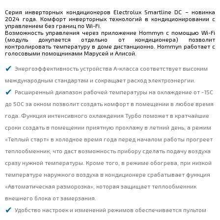
Серия инверторных кондиционеров Electrolux Smartline DC – новинка
2024 года. Комфорт инверторных технологий в кондиционировании с
управлением без границ по Wi-Fi.
Возможность управления через приложение Hommyn с помощью Wi-Fi
(модуль докупается отдельно от кондиционера) позволит
контролировать температуру в доме дистанционно. Hommyn работает с
голосовыми помощниками Марусей и Алисой.
Энергоэффективность устройства А-класса соответствует высоким
международным стандартам и сокращает расход электроэнергии.
Расширенный диапазон рабочей температуры на охлаждение от -15С
до 50С за окном позволит создать комфорт в помещении в любое время
года. Функция интенсивного охлаждения Турбо поможет в кратчайшие
сроки создать в помещении приятную прохлажу в летний день, а режим
«Теплый старт» в холодное время года перед началом работы прогреет
теплообменник, что даст возможность прибору сделать подачу воздуха
сразу нужной температуры. Кроме того, в режиме обогрева, при низкой
температуре наружного воздуха в кондиционере срабатывает функция
«Автоматическая разморозка», которая защищает теплообменник
внешнего блока от замерзания.
Удобство настроек и изменений режимов обеспечивается пультом