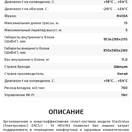
Диапазон t на охлаждение, C:
+18°С ... +54°С
Диапазон t на обогрев, C :
-20°C … +24°C
Фреон:
R410A
Максимальная длина трассы, м :
15
Максимальный перепад высот, м:
5
Габариты внутреннего блока
953x286x205
(ШхВхГ), мм:
Габариты внешнего блока
810x580x280
(ШхВхГ), мм:
Вес внутреннего блока, кг:
11,0
Страна бренда:
Швеция
Страна производитель:
Китай
Диапазон t на охлаждение, C:
+18°С ... +54°С
Расход воздуха, м3/час:
700
Управление Wi-Fi:
Нет
ОПИСАНИЕ
Эргономичная и энергоэффективная сплит-система модели Electrolux
(Электролюкс) EACS/I - 14 HEV/N3 позволит без лишних затрат
поддерживать в помещении комфортные и здоровые климатические