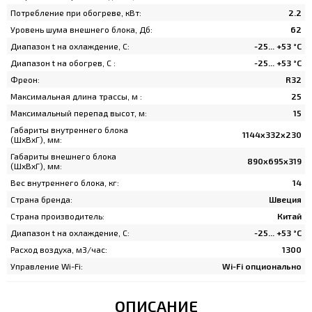
Потребление при обогреве, кВт:
2.2
Уровень шума внешнего блока, Дб:
62
Диапазон t на охлаждение, C:
-25... +53 °С
Диапазон t на обогрев, C :
-25... +53 °С
Фреон:
R32
Максимальная длина трассы, м :
25
Максимальный перепад высот, м:
15
Габариты внутреннего блока
1144х332х230
(ШхВхГ), мм:
Габариты внешнего блока
890х695х319
(ШхВхГ), мм:
Вес внутреннего блока, кг:
14
Страна бренда:
Швеция
Страна производитель:
Китай
Диапазон t на охлаждение, C:
-25... +53 °С
Расход воздуха, м3/час:
1300
Управление Wi-Fi:
Wi-Fi опционально
ОПИСАНИЕ