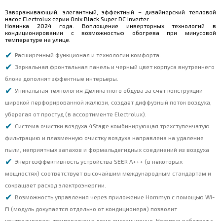
Завораживающий, элегантный, эффектный – дизайнерский тепловой
насос Electrolux серии Onix Black Super DC Inverter.
Новинка 2024 года. Воплощение инверторных технологий в
кондиционировании с возможностью обогрева при минусовой
температуре на улице.
Расширенный функционал и технологии комфорта.
Зеркальная фронтальная панель и черный цвет корпуса внутреннего
блока дополнят эффектные интерьеры.
Уникальная технология Деликатного обдува за счет конструкции
широкой перфорированной жалюзи, создает диффузный поток воздуха,
уберегая от простуд (в ассортименте Electroluх).
Система очистки воздуха 4Stage комбинирующая трехступенчатую
фильтрацию и плазменную очистку воздуха направлена на удаление
пыли, неприятных запахов и формальдегидных соединений из воздуха
Энергоэффективность устройства SEER А+++ (в некоторых
мощностях) соответствует высочайшим международным стандартам и
сокращает расход электроэнергии.
Возможность управления через приложение Hommyn с помощью Wi-
Fi (модуль докупается отдельно от кондиционера) позволит
контролировать температуру в доме дистанционно. Hommyn работает с