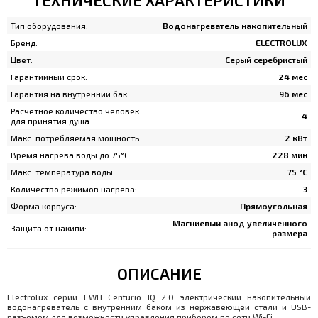
ТЕХНИЧЕСКИЕ ХАРАКТЕРИСТИКИ
Тип оборудования:
Водонагреватель накопительный
Бренд:
ELECTROLUX
Цвет:
Серый серебристый
Гарантийный срок:
24 мес
Гарантия на внутренний бак:
96 мес
Расчетное количество человек
4
для принятия душа:
Макс. потребляемая мощность:
2 кВт
Время нагрева воды до 75°С:
228 мин
Макс. температура воды:
75 °С
Количество режимов нагрева:
3
Форма корпуса:
Прямоугольная
Магниевый анод увеличенного
Защита от накипи:
размера
ОПИСАНИЕ
Electrolux серии EWH Centurio IQ 2.0 электрический накопительный
водонагреватель с внутренним баком из нержавеющей стали и USB-
разъемом для возможности управления прибором по сети Wi-Fi.