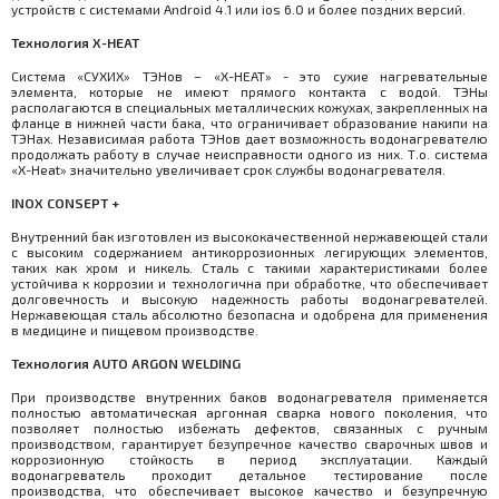
устройств с системами Android 4.1 или ios 6.0 и более поздних версий.
Технология X-HEAT
Система «СУХИХ» ТЭНов – «X-HEAT» - это сухие нагревательные
элемента, которые не имеют прямого контакта с водой. ТЭНы
располагаются в специальных металлических кожухах, закрепленных на
фланце в нижней части бака, что ограничивает образование накипи на
ТЭНах. Независимая работа ТЭНов дает возможность водонагревателю
продолжать работу в случае неисправности одного из них. Т.о. система
«X-Heat» значительно увеличивает срок службы водонагревателя.
INOX CONSEPT +
Внутренний бак изготовлен из высококачественной нержавеющей стали
с высоким содержанием антикоррозионных легирующих элементов,
таких как хром и никель. Сталь с такими характеристиками более
устойчива к коррозии и технологична при обработке, что обеспечивает
долговечность и высокую надежность работы водонагревателей.
Нержавеющая сталь абсолютно безопасна и одобрена для применения
в медицине и пищевом производстве.
Технология AUTO ARGON WELDING
При производстве внутренних баков водонагревателя применяется
полностью автоматическая аргонная сварка нового поколения, что
позволяет полностью избежать дефектов, связанных с ручным
производством, гарантирует безупречное качество сварочных швов и
коррозионную стойкость в период эксплуатации. Каждый
водонагреватель проходит детальное тестирование после
производства, что обеспечивает высокое качество и безупречную