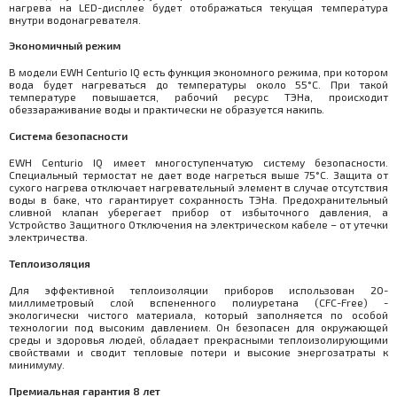
нагрева на LED-дисплее будет отображаться текущая температура
внутри водонагревателя.
Экономичный режим
В модели EWH Centurio IQ есть функция экономного режима, при котором
вода будет нагреваться до температуры около 55°С. При такой
температуре повышается, рабочий ресурс ТЭНа, происходит
обеззараживание воды и практически не образуется накипь.
Система безопасности
EWH Centurio IQ имеет многоступенчатую систему безопасности.
Специальный термостат не дает воде нагреться выше 75°C. Защита от
сухого нагрева отключает нагревательный элемент в случае отсутствия
воды в баке, что гарантирует сохранность ТЭНа. Предохранительный
сливной клапан уберегает прибор от избыточного давления, а
Устройство Защитного Отключения на электрическом кабеле – от утечки
электричества.
Теплоизоляция
Для эффективной теплоизоляции приборов использован 20-
миллиметровый слой вспененного полиуретана (CFC-Free) -
экологически чистого материала, который заполняется по особой
технологии под высоким давлением. Он безопасен для окружающей
среды и здоровья людей, обладает прекрасными теплоизолирующими
свойствами и сводит тепловые потери и высокие энергозатраты к
минимуму.
Премиальная гарантия 8 лет