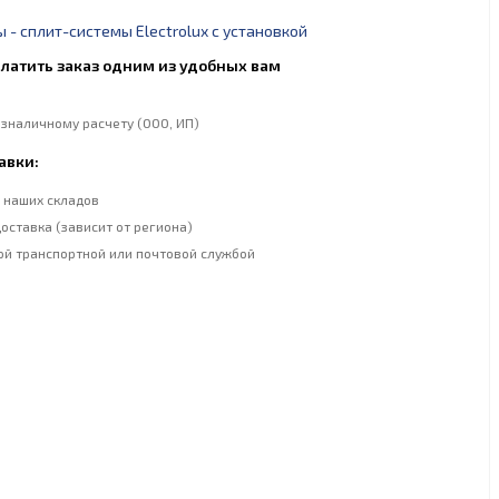
- сплит-системы Electrolux с установкой
латить заказ одним из удобных вам
езналичному расчету (ООО, ИП)
авки:
 наших складов
оставка (зависит от региона)
ой транспортной или почтовой службой