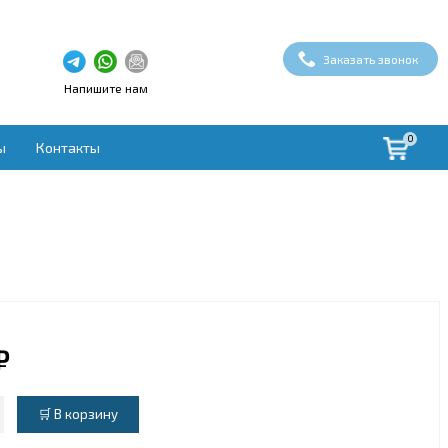
Заказать звонок
Напишите нам
0
ы
Контакты
здух
ая вентиляция
вки
ые установки
овки
духа
₽