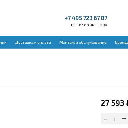
+7 495 723 67 87
Пн – Вс с 8.00 – 18.00
нии
Доставка и оплата
Монтаж и обслуживание
Бренд
ельное оборудование
Вентиляция и во
донагреватели
Бытовая приточн
ракрасные обогреватели
Вытяжные устано
векторы отопления
Приточно-вытяжн
ловые завесы
Приточные устан
ловые пушки
Увлажнители воз
лые полы электрические
ектрокамины
27 593 
-
+