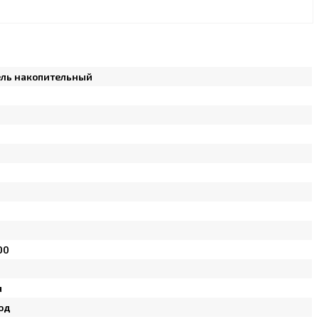
ель накопительный
00
я
од