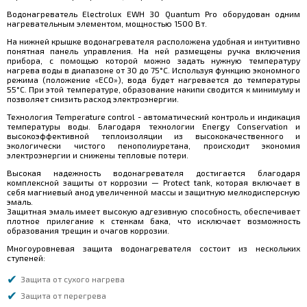
Водонагреватель Electrolux EWH 30 Quantum Pro оборудован одним
нагревательным элементом, мощностью 1500 Вт.
На нижней крышке водонагревателя расположена удобная и интуитивно
понятная панель управления. На ней размещены ручка включения
прибора, с помощью которой можно задать нужную температуру
нагрева воды в диапазоне от 30 до 75°С. Используя функцию экономного
режима (положение «ЕCO»), вода будет нагревается до температуры
55°С. При этой температуре, образование накипи сводится к минимуму и
позволяет снизить расход электроэнергии.
Технология Temperature control - автоматический контроль и индикация
температуры воды. Благодаря технологии Energy Conservation и
высокоэффективной теплоизоляции из высококачественного и
экологически чистого пенополиуретана, происходит экономия
электроэнергии и снижены тепловые потери.
Высокая надежность водонагревателя достигается благодаря
комплексной защиты от коррозии — Protect tank, которая включает в
себя магниевый анод увеличенной массы и защитную мелкодисперсную
эмаль.
Защитная эмаль имеет высокую адгезивную способность, обеспечивает
плотное прилегание к стенкам бака, что исключает возможность
образования трещин и очагов коррозии.
Многоуровневая защита водонагревателя состоит из нескольких
ступеней:
Защита от сухого нагрева
Защита от перегрева