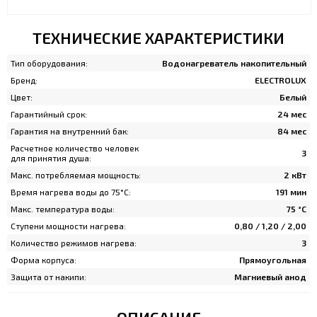
ТЕХНИЧЕСКИЕ ХАРАКТЕРИСТИКИ
Тип оборудования:
Водонагреватель накопительный
Бренд:
ELECTROLUX
Цвет:
Белый
Гарантийный срок:
24 мес
Гарантия на внутренний бак:
84 мес
Расчетное количество человек
3
для принятия душа:
Макс. потребляемая мощность:
2 кВт
Время нагрева воды до 75°С:
191 мин
Макс. температура воды:
75 °С
Ступени мощности нагрева:
0,80 / 1,20 / 2,00
Количество режимов нагрева:
3
Форма корпуса:
Прямоугольная
Защита от накипи:
Магниевый анод