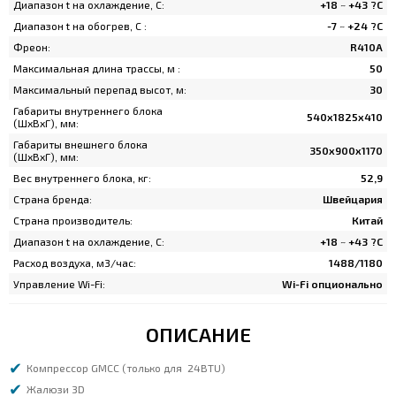
Диапазон t на охлаждение, C:
+18 ~ +43 ?С
Диапазон t на обогрев, C :
-7 ~ +24 ?С
Фреон:
R410A
Максимальная длина трассы, м :
50
Максимальный перепад высот, м:
30
Габариты внутреннего блока
540х1825x410
(ШхВхГ), мм:
Габариты внешнего блока
350x900x1170
(ШхВхГ), мм:
Вес внутреннего блока, кг:
52,9
Страна бренда:
Швейцария
Страна производитель:
Китай
Диапазон t на охлаждение, C:
+18 ~ +43 ?С
Расход воздуха, м3/час:
1488/1180
Управление Wi-Fi:
Wi-Fi опционально
ОПИСАНИЕ
Компрессор GMCC (только для 24BTU)
Жалюзи 3D