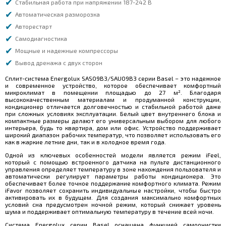
Стабильная работа при напряжении 187-242 В
Автоматическая разморозка
Авторестарт
Самодиагностика
Мощные и надежные компрессоры
Вывод дренажа с двух сторон
Сплит-система Energolux SAS09B3/SAU09B3 серии Basel – это надежное
и современное устройство, которое обеспечивает комфортный
микроклимат в помещении площадью до 27 м². Благодаря
высококачественным материалам и продуманной конструкции,
кондиционер отличается долговечностью и стабильной работой даже
при сложных условиях эксплуатации. Белый цвет внутреннего блока и
компактные размеры делают его универсальным выбором для любого
интерьера, будь то квартира, дом или офис. Устройство поддерживает
широкий диапазон рабочих температур, что позволяет использовать его
как в жаркие летние дни, так и в холодное время года.
Одной из ключевых особенностей модели является режим iFeel,
который с помощью встроенного датчика на пульте дистанционного
управления определяет температуру в зоне нахождения пользователя и
автоматически регулирует параметры работы кондиционера. Это
обеспечивает более точное поддержание комфортного климата. Режим
iFavor позволяет сохранить индивидуальные настройки, чтобы быстро
активировать их в будущем. Для создания максимально комфортных
условий сна предусмотрен ночной режим, который снижает уровень
шума и поддерживает оптимальную температуру в течение всей ночи.
Система Energolux серии Basel оснащена функцией самоочистки