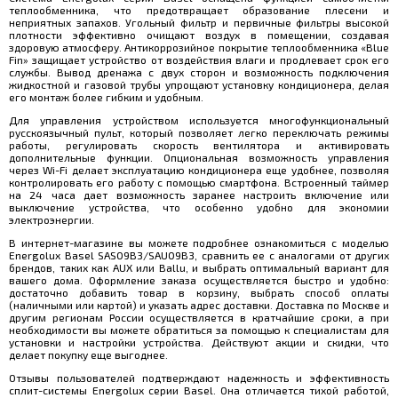
теплообменника, что предотвращает образование плесени и
неприятных запахов. Угольный фильтр и первичные фильтры высокой
плотности эффективно очищают воздух в помещении, создавая
здоровую атмосферу. Антикоррозийное покрытие теплообменника «Blue
Fin» защищает устройство от воздействия влаги и продлевает срок его
службы. Вывод дренажа с двух сторон и возможность подключения
жидкостной и газовой трубы упрощают установку кондиционера, делая
его монтаж более гибким и удобным.
Для управления устройством используется многофункциональный
русскоязычный пульт, который позволяет легко переключать режимы
работы, регулировать скорость вентилятора и активировать
дополнительные функции. Опциональная возможность управления
через Wi-Fi делает эксплуатацию кондиционера еще удобнее, позволяя
контролировать его работу с помощью смартфона. Встроенный таймер
на 24 часа дает возможность заранее настроить включение или
выключение устройства, что особенно удобно для экономии
электроэнергии.
В интернет-магазине вы можете подробнее ознакомиться с моделью
Energolux Basel SAS09B3/SAU09B3, сравнить ее с аналогами от других
брендов, таких как AUX или Ballu, и выбрать оптимальный вариант для
вашего дома. Оформление заказа осуществляется быстро и удобно:
достаточно добавить товар в корзину, выбрать способ оплаты
(наличными или картой) и указать адрес доставки. Доставка по Москве и
другим регионам России осуществляется в кратчайшие сроки, а при
необходимости вы можете обратиться за помощью к специалистам для
установки и настройки устройства. Действуют акции и скидки, что
делает покупку еще выгоднее.
Отзывы пользователей подтверждают надежность и эффективность
сплит-системы Energolux серии Basel. Она отличается тихой работой,