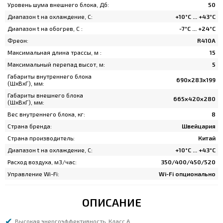
Уровень шума внешнего блока, Дб:
50
Диапазон t на охлаждение, C:
+10°С ... +43°С
Диапазон t на обогрев, C :
-7°С ... +24°С
Фреон:
R410A
Максимальная длина трассы, м :
15
Максимальный перепад высот, м:
5
Габариты внутреннего блока
690х283х199
(ШхВхГ), мм:
Габариты внешнего блока
665х420х280
(ШхВхГ), мм:
Вес внутреннего блока, кг:
8
Страна бренда:
Швейцария
Страна производитель:
Китай
Диапазон t на охлаждение, C:
+10°С ... +43°С
Расход воздуха, м3/час:
350/400/450/520
Управление Wi-Fi:
Wi-Fi опционально
ОПИСАНИЕ
Высокая энергоэффективность. Класс А