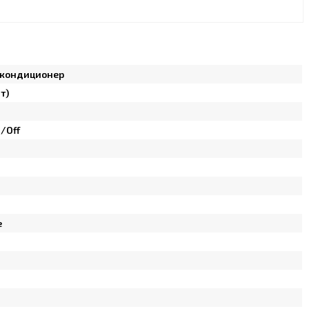
кондиционер
т)
/Off
е