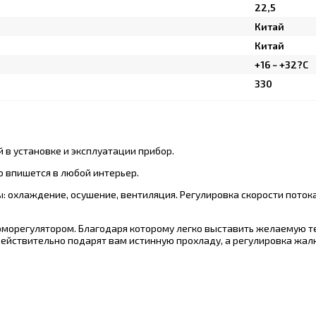
22,5
Китай
Китай
+16 ~ +32?C
330
 в установке и эксплуатации прибор.
 впишется в любой интерьер.
охлаждение, осушение, вентиляция. Регулировка скорости потока в
орегулятором. Благодаря которому легко выставить желаемую те
ействительно подарят вам истинную прохладу, а регулировка жалю