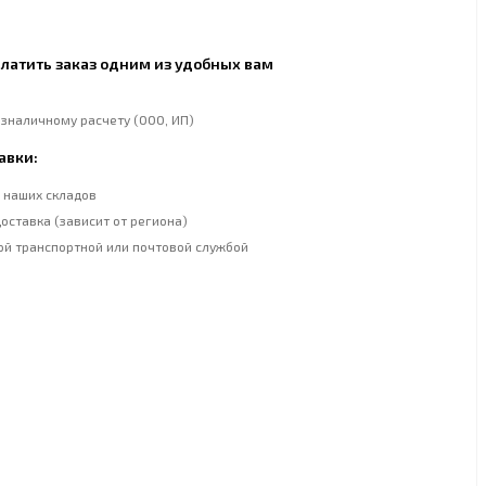
латить заказ одним из удобных вам
езналичному расчету (ООО, ИП)
авки:
 наших складов
оставка (зависит от региона)
ой транспортной или почтовой службой