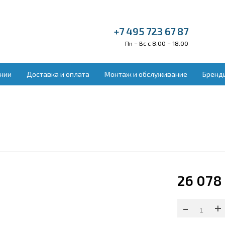
+7 495 723 67 87
Пн – Вс с 8.00 – 18.00
нии
Доставка и оплата
Монтаж и обслуживание
Бренд
ельное оборудование
Вентиляция и во
донагреватели
Бытовая приточн
ракрасные обогреватели
Вытяжные устано
векторы отопления
Приточно-вытяжн
ловые завесы
Приточные устан
ловые пушки
Увлажнители воз
лые полы электрические
ектрокамины
26 078
-
+