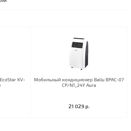
бой.
coStar KV-
Мобильный кондиционер Ballu BPAC-07
e
CP/N1_24Y Aura
21 029 р.