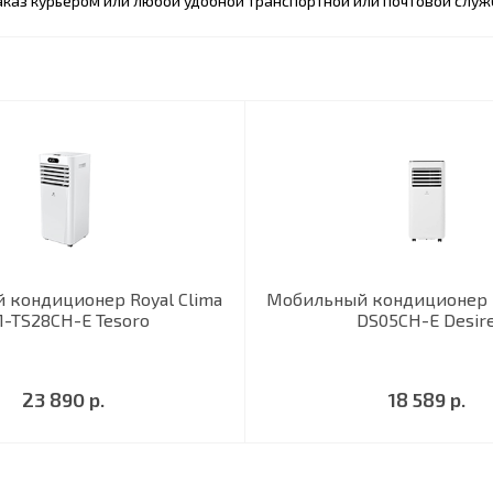
каз курьером или любой удобной транспортной или почтовой служ
 кондиционер Royal Clima
Мобильный кондиционер E
-TS28CH-E Tesoro
DS05CH-E Desir
23 890 р.
18 589 р.