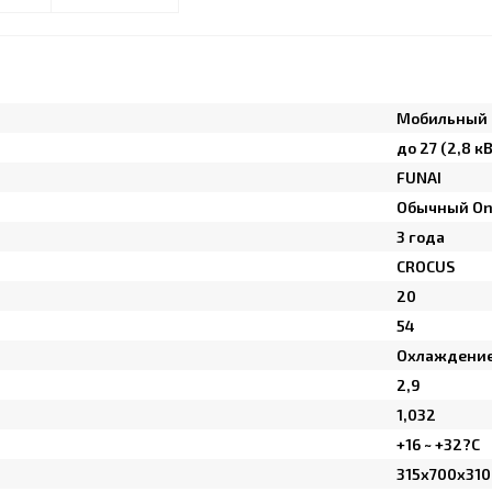
Мобильный 
до 27 (2,8 кВ
FUNAI
Обычный On
3 года
CROCUS
20
54
Охлаждени
2,9
1,032
+16 ~ +32?C
315x700x310