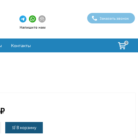
Заказать звонок
Напишите нам
0
ы
Контакты
здух
ая вентиляция
вки
ые установки
овки
духа
 ₽