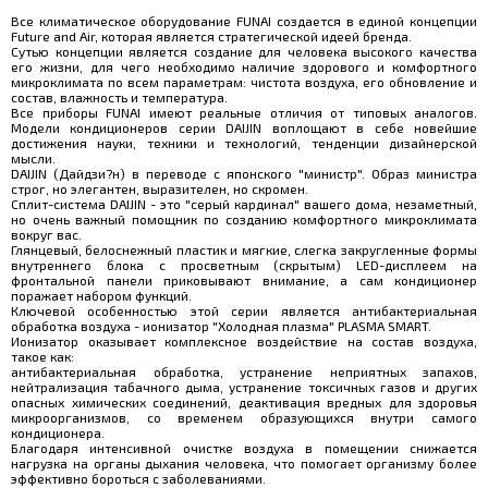
Все климатическое оборудование FUNAI создается в единой концепции
Future and Air, которая является стратегической идеей бренда.
Сутью концепции является создание для человека высокого качества
его жизни, для чего необходимо наличие здорового и комфортного
микроклимата по всем параметрам: чистота воздуха, его обновление и
состав, влажность и температура.
Все приборы FUNAI имеют реальные отличия от типовых аналогов.
Модели кондиционеров серии DAIJIN воплощают в себе новейшие
достижения науки, техники и технологий, тенденции дизайнерской
мысли.
DAIJIN (Дайдзи?н) в переводе с японского "министр". Образ министра
строг, но элегантен, выразителен, но скромен.
Сплит-система DAIJIN - это "серый кардинал" вашего дома, незаметный,
но очень важный помощник по созданию комфортного микроклимата
вокруг вас.
Глянцевый, белоснежный пластик и мягкие, слегка закругленные формы
внутреннего блока с просветным (скрытым) LED-дисплеем на
фронтальной панели приковывают внимание, а сам кондиционер
поражает набором функций.
Ключевой особенностью этой серии является антибактериальная
обработка воздуха - ионизатор "Холодная плазма" PLASMA SMART.
Ионизатор оказывает комплексное воздействие на состав воздуха,
такое как:
антибактериальная обработка, устранение неприятных запахов,
нейтрализация табачного дыма, устранение токсичных газов и других
опасных химических соединений, деактивация вредных для здоровья
микроорганизмов, со временем образующихся внутри самого
кондиционера.
Благодаря интенсивной очистке воздуха в помещении снижается
нагрузка на органы дыхания человека, что помогает организму более
эффективно бороться с заболеваниями.