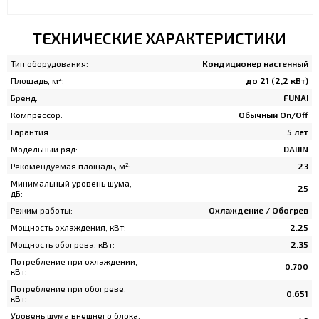
ТЕХНИЧЕСКИЕ ХАРАКТЕРИСТИКИ
Тип оборудования:
Кондиционер настенный
Площадь, м²:
до 21 (2,2 кВт)
Бренд:
FUNAI
Компрессор:
Обычный On/Off
Гарантия:
5 лет
Модельный ряд:
DAIJIN
Рекомендуемая площадь, м²:
23
Минимальный уровень шума,
25
дБ:
Режим работы:
Охлаждение / Обогрев
Мощность охлаждения, кВт:
2.25
Мощность обогрева, кВт:
2.35
Потребление при охлаждении,
0.700
кВт:
Потребление при обогреве,
0.651
кВт:
Уровень шума внешнего блока,