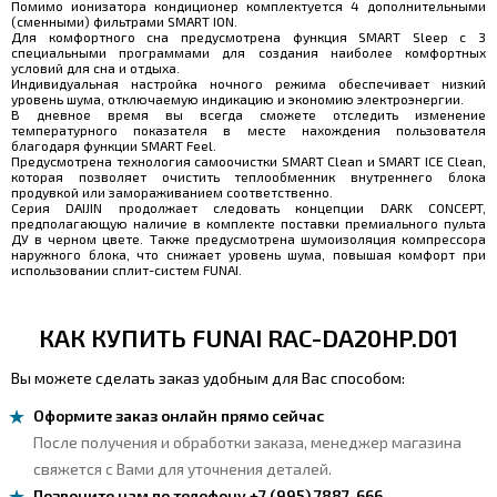
Помимо ионизатора кондиционер комплектуется 4 дополнительными
(сменными) фильтрами SMART ION.
Для комфортного сна предусмотрена функция SMART Sleep с 3
специальными программами для создания наиболее комфортных
условий для сна и отдыха.
Индивидуальная настройка ночного режима обеспечивает низкий
уровень шума, отключаемую индикацию и экономию электроэнергии.
В дневное время вы всегда сможете отследить изменение
температурного показателя в месте нахождения пользователя
благодаря функции SMART Feel.
Предусмотрена технология самоочистки SMART Clean и SMART ICE Clean,
которая позволяет очистить теплообменник внутреннего блока
продувкой или замораживанием соответственно.
Серия DAIJIN продолжает следовать концепции DARK CONCEPT,
предполагающую наличие в комплекте поставки премиального пульта
ДУ в черном цвете. Также предусмотрена шумоизоляция компрессора
наружного блока, что снижает уровень шума, повышая комфорт при
использовании сплит-систем FUNAI.
КАК КУПИТЬ FUNAI RAC-DA20HP.D01
Вы можете сделать заказ удобным для Вас способом:
Оформите заказ онлайн прямо сейчас
После получения и обработки заказа, менеджер магазина
свяжется с Вами для уточнения деталей.
Позвоните нам по телефону +7 (995) 7887-666