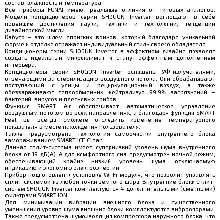
состав, влажность и температура.
Все приборы FUNAI имеют реальные отличия от типовых аналогов.
Модели кондиционеров серии SHOGUN Inverter воплощают в себе
новейшие достижения науки, техники и технологий, тенденции
дизайнерской мысли.
Кабуто – это шлем японских воинов, который благодаря уникальной
форме и отделке отражает индивидуальный стиль своего обладателя.
Кондиционеры серии SHOGUN Inverter в эффектном дизайне позволят
создать идеальный микроклимат и станут эффектным дополнением
интерьера.
Кондиционеры серии SHOGUN Inverter оснащены УФ-излучателями,
отвечающими за стерилизацию воздушного потока. Они обрабатывают
поступающий с улицы и рециркуляционный воздух, а также
обеззараживают теплообменник, нейтрализуя 99,9% загрязнений –
бактерий, вирусов и плесневых грибов.
Функция SMART Air обеспечивает автоматическое управление
воздушным потоком во всех направлениях, а благодаря функции SMART
Feel вы всегда сможете отследить изменение температурного
показателя в месте нахождения пользователя.
Также предусмотрена технология самоочистки внутреннего блока
замораживанием SMART ICE Clean.
Данная сплит-система имеет супернизкий уровень шума внутреннего
блока от 19 дБ(А). А для комфортного сна предусмотрен ночной режим,
обеспечивающий крайне низкий уровень шума, отключаемую
индикацию и экономию электроэнергии.
Прибор подготовлен к установке Wi-Fi-модуля, что позволит управлять
сплит-системой из любой точки земного шара. Внутренние блоки сплит-
систем SHOGUN Inverter комплектуются 4 дополнительными (сменными)
фильтрами SMART ION.
Для минимизации вибрации внешнего блока и существенного
уменьшения уровня шума внешние блоки комплектуются виброопорами.
Также предусмотрена шумоизоляция компрессора наружного блока, что