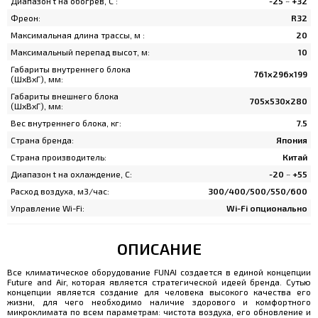
Диапазон t на обогрев, C :
-25 ~ +32
Фреон:
R32
Максимальная длина трассы, м :
20
Максимальный перепад высот, м:
10
Габариты внутреннего блока
761x296x199
(ШхВхГ), мм:
Габариты внешнего блока
705x530x280
(ШхВхГ), мм:
Вес внутреннего блока, кг:
7.5
Страна бренда:
Япония
Страна производитель:
Китай
Диапазон t на охлаждение, C:
-20 ~ +55
Расход воздуха, м3/час:
300/400/500/550/600
Управление Wi-Fi:
Wi-Fi опционально
ОПИСАНИЕ
Все климатическое оборудование FUNAI создается в единой концепции
Future and Air, которая является стратегической идеей бренда. Сутью
концепции является создание для человека высокого качества его
жизни, для чего необходимо наличие здорового и комфортного
микроклимата по всем параметрам: чистота воздуха, его обновление и