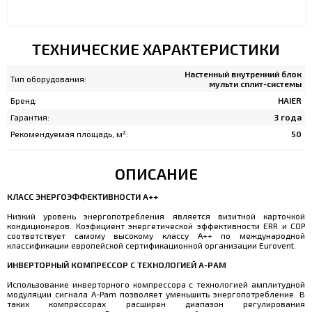
ТЕХНИЧЕСКИЕ ХАРАКТЕРИСТИКИ
Настенный внутренний блок
Тип оборудования:
мульти сплит-системы
Бренд:
HAIER
Гарантия:
3 года
Рекомендуемая площадь, м²:
50
ОПИСАНИЕ
КЛАСС ЭНЕРГОЭФФЕКТИВНОСТИ A++
Низкий уровень энергопотребления является визитной карточкой
кондиционеров. Коэфициент энергетической эффективности ERR и COP
соответствует самому высокому классу A++ по международной
классификации европейской сертификационной организации Eurovent.
ИНВЕРТОРНЫЙ КОМПРЕССОР С ТЕХНОЛОГИЕЙ A-PAM
Использование инверторного компрессора с технологией амплитудной
модуляции сигнала A-Pam позволяет уменьшить энергопотребление. В
таких компрессорах расширен диапазон регулирования