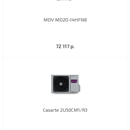
MDV MD2O-14HFN8
72 117 р.
Casarte 2U50CM1/R3