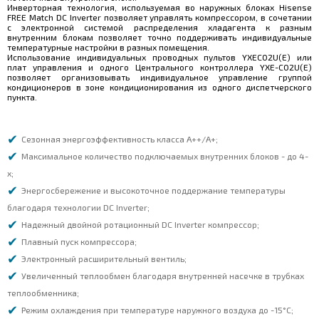
Инверторная технология, используемая во наружных блоках Hisense
FREE Match DC Inverter позволяет управлять компрессором, в сочетании
с электронной системой распределения хладагента к разным
внутренним блокам позволяет точно поддерживать индивидуальные
температурные настройки в разных помещения.
Использование индивидуальных проводных пультов YXEC02U(E) или
плат управления и одного Центрального контроллера YXE-C02U(E)
позволяет организовывать индивидуальное управление группой
кондиционеров в зоне кондиционирования из одного диспетчерcкого
пункта.
Сезонная энергоэффективность класса А++/А+;
Максимальное количество подключаемых внутренних блоков - до 4-
х;
Энергосбережение и высокоточное поддержание температуры
благодаря технологии DC Inverter;
Надежный двойной ротационный DC Inverter компрессор;
Плавный пуск компрессора;
Электронный расширительный вентиль;
Увеличенный теплообмен благодаря внутренней насечке в трубках
теплообменника;
Режим охлаждения при температуре наружного воздуха до -15°С;