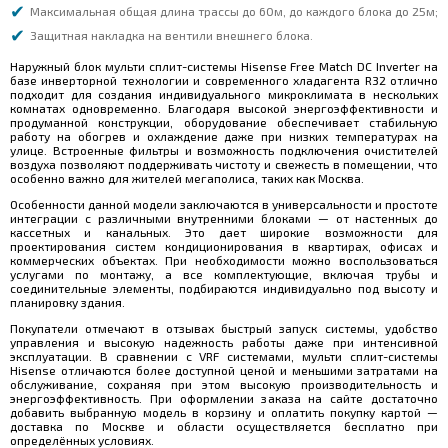
Максимальная общая длина трассы до 60м, до каждого блока до 25м;
Защитная накладка на вентили внешнего блока.
Наружный блок мульти сплит-системы Hisense Free Match DC Inverter на
базе инверторной технологии и современного хладагента R32 отлично
подходит для создания индивидуального микроклимата в нескольких
комнатах одновременно. Благодаря высокой энергоэффективности и
продуманной конструкции, оборудование обеспечивает стабильную
работу на обогрев и охлаждение даже при низких температурах на
улице. Встроенные фильтры и возможность подключения очистителей
воздуха позволяют поддерживать чистоту и свежесть в помещении, что
особенно важно для жителей мегаполиса, таких как Москва.
Особенности данной модели заключаются в универсальности и простоте
интеграции с различными внутренними блоками — от настенных до
кассетных и канальных. Это дает широкие возможности для
проектирования систем кондиционирования в квартирах, офисах и
коммерческих объектах. При необходимости можно воспользоваться
услугами по монтажу, а все комплектующие, включая трубы и
соединительные элементы, подбираются индивидуально под высоту и
планировку здания.
Покупатели отмечают в отзывах быстрый запуск системы, удобство
управления и высокую надежность работы даже при интенсивной
эксплуатации. В сравнении с VRF системами, мульти сплит-системы
Hisense отличаются более доступной ценой и меньшими затратами на
обслуживание, сохраняя при этом высокую производительность и
энергоэффективность. При оформлении заказа на сайте достаточно
добавить выбранную модель в корзину и оплатить покупку картой —
доставка по Москве и области осуществляется бесплатно при
определённых условиях.