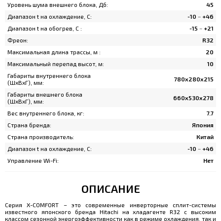
Уровень шума внешнего блока, Дб:
45
Диапазон t на охлаждение, C:
-10 ~ +46
Диапазон t на обогрев, C :
-15 ~ +21
Фреон:
R32
Максимальная длина трассы, м :
20
Максимальный перепад высот, м:
10
Габариты внутреннего блока
780x280x215
(ШхВхГ), мм:
Габариты внешнего блока
660x530x278
(ШхВхГ), мм:
Вес внутреннего блока, кг:
7.7
Страна бренда:
Япония
Страна производитель:
Китай
Диапазон t на охлаждение, C:
-10 ~ +46
Управление Wi-Fi:
Нет
ОПИСАНИЕ
Серия X-COMFORT – это современные инверторные сплит-системы
известного японского бренда Hitachi на хладагенте R32 с высоким
классом сезонной энергоэффективности как в режиме охлаждения, так и