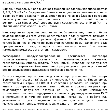
в режиме нагрева: А++/A+.
Широкий модельный ряд включает модели холодопроизводительностью
2, 2,5, 3,5 и 5 кВт. Внутренние блоки всех моделей выполнены в едином
форм-факторе с компактной шириной всего 78 см и обладают рекордно
низким уровнем звукового давления - на самой низкой скорости
вентилятора (Super Low) уровень шума составляет всего 19 дБ(А), что
обеспечивает комфортный сон ночью.
Инновационная функция очистки теплообменника внутреннего блока
замораживанием Frost Wash обеспечивает подачу чистого воздуха в
помещение. Во время работы функции Frost Wash поверхность
теплообменника вначале покрывается каплями воды, затем эта вода
превращается в лед, запирая в нем частицы пыли. При таянии
намерзшей воды все загрязнения смываются.
Комфортное воздухораспределение достигается благодаря
горизонтальному автосвингу - автоматическому качанию
горизонтальной створки жалюзи (вверх-вниз). Направление воздушного
потока по вертикали (влево-вправо) регулируется ручной установкой
вертикальных створок жалюзи в требуемое положение.
Работу кондиционера в течение дня легко программировать благодаря
функции 12-часовго таймера, активируемой с пульта. Инверторные
сплит-системы серии X-COMFORT способны работать на нагрев при
низких температурах: эффективная работа в режиме нагрева при
температуре наружного воздуха до –15 °C. Режим «Дежурного
отопления» позволяет поддерживать температуру воздуха не ниже 10 °C
в помещении в течение всего времени, когда вы на работе или
уезжаете в отпуск - идеально подходит для загородного жилья.
Максимальный период, который можно задать — 99 дней.
Кондиционер оснащен функциями Eco и Powerful: пользователь может