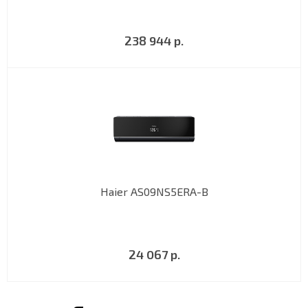
238 944 р.
Haier AS09NS5ERA-B
24 067 р.