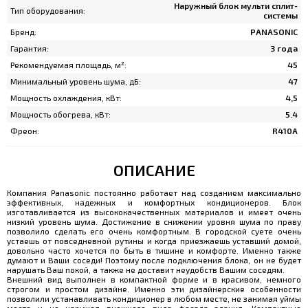
Наружный блок мульти сплит-
Тип оборудования:
системы
Бренд:
PANASONIC
Гарантия:
3 года
Рекомендуемая площадь, м²:
45
Минимальный уровень шума, дБ:
47
Мощность охлаждения, кВт:
4,5
Мощность обогрева, кВт:
5.4
Фреон:
R410A
ОПИСАНИЕ
Компания Panasonic постоянно работает над созданием максимально
эффективных, надежных и комфортных кондиционеров. Блок
изготавливается из высококачественных материалов и имеет очень
низкий уровень шума. Достижение в снижении уровня шума по праву
позволило сделать его очень комфортным. В городской суете очень
устаешь от повседневной рутины и когда приезжаешь уставший домой,
довольно часто хочется по быть в тишине и комфорте. Именно также
думают и Ваши соседи! Поэтому после подключения блока, он не будет
нарушать Ваш покой, а также не доставит неудобств Вашим соседям.
Внешний вид выполнен в компактной форме и в красивом, немного
строгом и простом дизайне. Именно эти дизайнерские особенности
позволили устанавливать кондиционер в любом месте, не занимая уймы