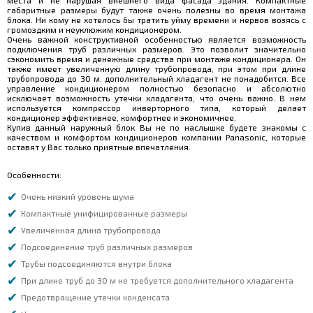
места и не нарушая внешнего вида фасада здания. Компактные
габаритные размеры будут также очень полезны во время монтажа
блока. Ни кому не хотелось бы тратить уйму времени и нервов возясь с
громоздким и неуклюжим кондиционером.
Очень важной конструктивной особенностью является возможность
подключения труб различных размеров. Это позволит значительно
сэкономить время и денежные средства при монтаже кондиционера. Он
также имеет увеличенную длину трубопровода, при этом при длине
трубопровода до 30 м. дополнительный хладагент не понадобится. Все
управление кондиционером полностью безопасно и абсолютно
исключает возможность утечки хладагента, что очень важно. В нем
используется компрессор инверторного типа, который делает
кондиционер эффективнее, комфортнее и экономичнее.
Купив данный наружный блок Вы не по наслышке будете знакомы с
качеством и комфортом кондиционеров компании Panasonic, которые
оставят у Вас только приятные впечатления.
Особенности:
Очень низкий уровень шума
Компактные унифицированные размеры
Увеличенная длина трубопровода
Подсоединение труб различных размеров
Трубы подсоединяются внутри блока
При длине труб до 30 м не требуется дополнительного хладагента
Предотвращение утечки конденсата