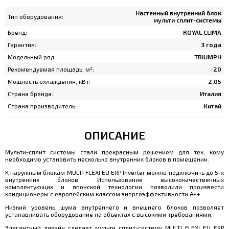
Настенный внутренний блок
Тип оборудования:
мульти сплит-системы
Бренд:
ROYAL CLIMA
Гарантия:
3 года
Модельный ряд:
TRIUMPH
Рекомендуемая площадь, м²:
20
Мощность охлаждения, кВт:
2,05
Страна бренда:
Италия
Страна производитель:
Китай
ОПИСАНИЕ
Мульти-сплит системы стали прекрасным решением для тех, кому
необходимо установить несколько внутренних блоков в помещении.
К наружным блокам MULTI FLEXI EU ERP Inverter можно подключить до 5-х
внутренних блоков. Использование высококачественных
комплектующих и японской технологии позволили произвести
кондиционеры с европейским классом энергоэффективности А++.
Низкий уровень шума внутреннего и внешнего блоков позволяет
устанавливать оборудование на объектах с высокими требованиями.
Элегантный дизайн сделает мульти сплит-систему MULTI FLEXI EU ERP