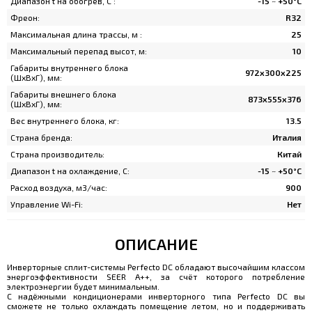
Диапазон t на обогрев, C :
-15 ~ +50°C
Фреон:
R32
Максимальная длина трассы, м :
25
Максимальный перепад высот, м:
10
Габариты внутреннего блока
972х300х225
(ШхВхГ), мм:
Габариты внешнего блока
873х555х376
(ШхВхГ), мм:
Вес внутреннего блока, кг:
13.5
Страна бренда:
Италия
Страна производитель:
Китай
Диапазон t на охлаждение, C:
-15 ~ +50°C
Расход воздуха, м3/час:
900
Управление Wi-Fi:
Нет
ОПИСАНИЕ
Инверторные сплит-системы Perfecto DC обладают высочайшим классом
энергоэффективности SEER A++, за счёт которого потребление
электроэнергии будет минимальным.
С надёжными кондиционерами инверторного типа Perfecto DC вы
сможете не только охлаждать помещение летом, но и поддерживать