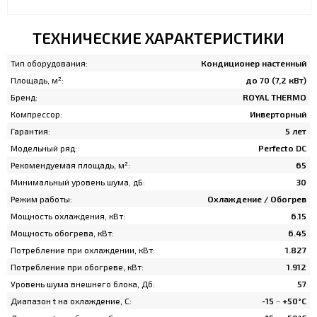
ТЕХНИЧЕСКИЕ ХАРАКТЕРИСТИКИ
Тип оборудования:
Кондиционер настенный
Площадь, м²:
до 70 (7,2 кВт)
Бренд:
ROYAL THERMO
Компрессор:
Инверторный
Гарантия:
5 лет
Модельный ряд:
Perfecto DC
Рекомендуемая площадь, м²:
65
Минимальный уровень шума, дБ:
30
Режим работы:
Охлаждение / Обогрев
Мощность охлаждения, кВт:
6.15
Мощность обогрева, кВт:
6.45
Потребление при охлаждении, кВт:
1.827
Потребление при обогреве, кВт:
1.912
Уровень шума внешнего блока, Дб:
57
Диапазон t на охлаждение, C:
-15 ~ +50°C