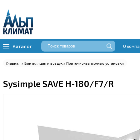
Каталог
О компа
Кондиционеры
Отопит
Главная
»
Вентиляция и воздух
»
Приточно-вытяжные установки
Настенные Сплит-системы
Во
Мульти сплит системы
Инф
Напольно-потолочные
Кон
Sysimple SAVE H-180/F7/R
кондиционеры (сплит-системы)
Теп
Мобильные кондиционеры
Теп
Колонные кондиционеры
Теп
Канальные кондиционеры
Эл
Кассетные кондиционеры
Расходные материалы и аксессуары