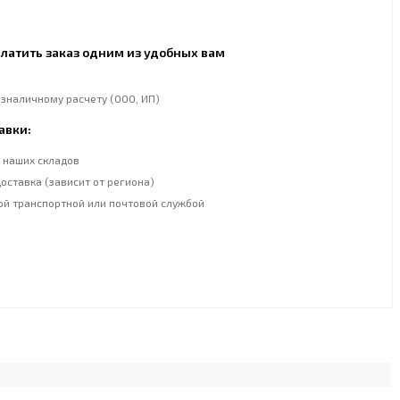
латить заказ одним из удобных вам
езналичному расчету (ООО, ИП)
авки:
 наших складов
оставка (зависит от региона)
ой транспортной или почтовой службой