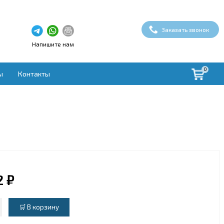
Заказать звонок
Напишите нам
0
ы
Контакты
здух
ая вентиляция
вки
ые установки
овки
духа
2 ₽