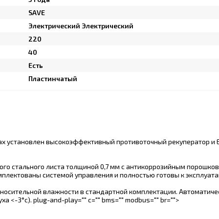
SAVE
Электрический Электрический
220
40
Есть
Пластинчатый
тах установлен высокоэффективный противоточный рекуператор и 
ного стального листа толщиной 0,7 мм c антикоррозийным порошк
омплектованы системой управления и полностью готовы к эксплуата
тносительной влажности в стандартной комплектации. Автоматиче
<-3°c). plug-and-play="" c="" bms="" modbus="" br="">