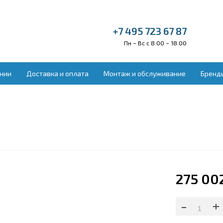
+7 495 723 67 87
Пн – Вс с 8.00 – 18.00
нии
Доставка и оплата
Монтаж и обслуживание
Бренд
ельное оборудование
Вентиляция и во
донагреватели
Бытовая приточн
ракрасные обогреватели
Вытяжные устано
векторы отопления
Приточно-вытяжн
ловые завесы
Приточные устан
ловые пушки
Увлажнители воз
лые полы электрические
ектрокамины
275 00
-
+