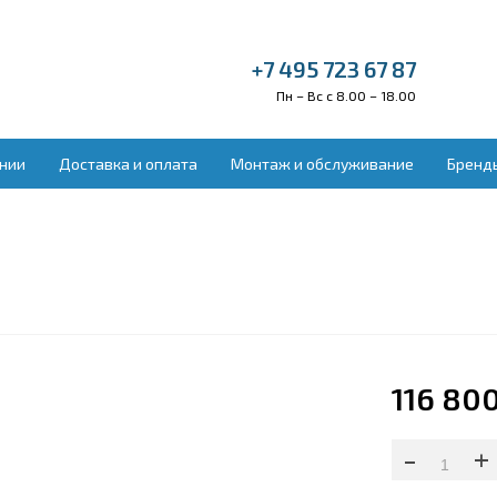
+7 495 723 67 87
Пн – Вс с 8.00 – 18.00
нии
Доставка и оплата
Монтаж и обслуживание
Бренд
ельное оборудование
Вентиляция и во
донагреватели
Бытовая приточн
ракрасные обогреватели
Вытяжные устано
векторы отопления
Приточно-вытяжн
ловые завесы
Приточные устан
ловые пушки
Увлажнители воз
лые полы электрические
ектрокамины
116 800
-
+