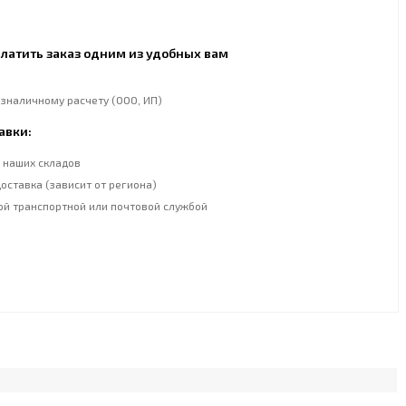
латить заказ одним из удобных вам
езналичному расчету (ООО, ИП)
авки:
 наших складов
оставка (зависит от региона)
ой транспортной или почтовой службой