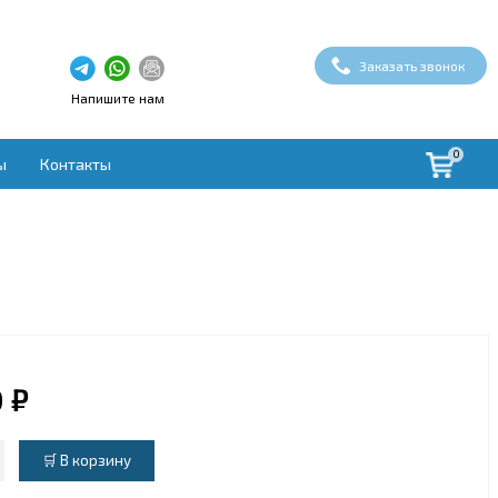
Заказать звонок
Напишите нам
0
ы
Контакты
здух
ая вентиляция
вки
ые установки
овки
духа
 ₽